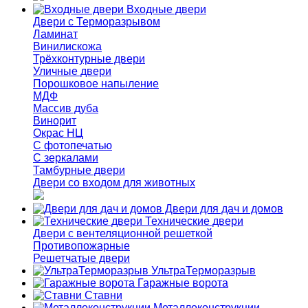
Входные двери
Двери с Терморазрывом
Ламинат
Винилискожа
Трёхконтурные двери
Уличные двери
Порошковое напыление
МДФ
Массив дуба
Винорит
Окрас НЦ
С фотопечатью
С зеркалами
Тамбурные двери
Двери со входом для животных
Двери для дач и домов
Технические двери
Двери с вентеляционной решеткой
Противопожарные
Решетчатые двери
УльтраТерморазрыв
Гаражные ворота
Ставни
Металлоконструкции