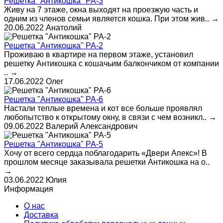
Решетка "Антикошка" РА-3
Живу на 7 этаже, окна выходят на проезжую часть и
одним из членов семьи является кошка. При этом жив..
→
20.06.2022
Анатолий
Решетка "Антикошка" РА-2
Проживаю в квартире на первом этаже, установил
решетку Антикошка с кошачьим балкончиком от компании
..
→
17.06.2022
Олег
Решетка "Антикошка" РА-6
Настали теплые времена и кот все больше проявлял
любопытство к открытому окну, в связи с чем возникл..
→
09.06.2022
Валерий Александрович
Решетка "Антикошка" РА-5
Хочу от всего сердца поблагодарить «Двери Апекс»! В
прошлом месяце заказывала решетки Антикошка на о..
→
03.06.2022
Юлия
Информация
О нас
Доставка