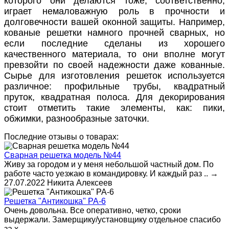
которого они делаются тоже, соответственно,
играет немаловажную роль в прочности и
долговечности вашей оконной защиты. Например,
кованые решетки намного прочней сварных, но
если последние сделаны из хорошего
качественного материала, то они вполне могут
превзойти по своей надежности даже кованные.
Сырье для изготовления решеток используется
различное: профильные трубы, квадратный
пруток, квадратная полоса. Для декорирования
стоит отметить такие элементы, как: пики,
обжимки, разнообразные заточки.
Последние отзывы о товарах:
Сварная решетка модель №44
Живу за городом и у меня небольшой частный дом. По
работе часто уезжаю в командировку. И каждый раз ..
→
27.07.2022
Никита Алексеев
Решетка "Антикошка" РА-6
Очень довольна. Все оперативно, четко, сроки
выдержали. Замерщику/установщику отдельное спасибо
за х..
→