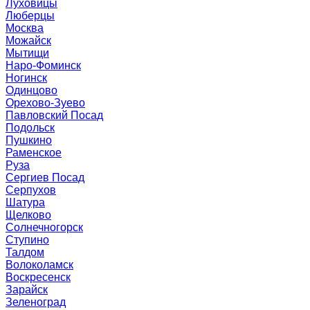
Луховицы
Люберцы
Москва
Можайск
Мытищи
Наро-Фоминск
Ногинск
Одинцово
Орехово-Зуево
Павловский Посад
Подольск
Пушкино
Раменское
Руза
Сергиев Посад
Серпухов
Шатура
Щелково
Солнечногорск
Ступино
Талдом
Волоколамск
Воскресенск
Зарайск
Зеленоград