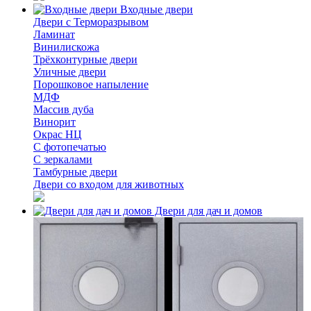
Входные двери
Двери с Терморазрывом
Ламинат
Винилискожа
Трёхконтурные двери
Уличные двери
Порошковое напыление
МДФ
Массив дуба
Винорит
Окрас НЦ
С фотопечатью
С зеркалами
Тамбурные двери
Двери со входом для животных
Двери для дач и домов