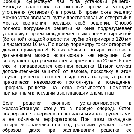
Вообще, существует два типа установки решеток:
методом наложения на оконный проем и методом
утопления (установки) в проем. В проем окна решетку
можно устанавливать путем просверливания отверстий в
местах крепления несущих скоб решетки. Способ
полного погружения решетки на окна подразумевает
установку в проем между цементным слоем и кирпичной
(бетонной) кладкой отверстия глубиной примерно 120 мм
и диаметром 16 мм. По всему периметру таких отверстий
делают примерно 8. В них вбивают штыри, которые в
дальнейшем можно использовать как несущие. Они
выступают над проемом стены примерно на 20 мм. К ним
уже и приваривается оконная решетка. Штыри служат
дополнительной защитой от взлома, поскольку в этом
случае решетку сложнее выдернуть наружу, а равно
практически невозможно протолкнуть в помещение.
Профиль решетки на окна оказывается намертво
припаянным к несущим выступающим элементам.
Если решетки оконные устанавливаются в
железобетонную стену, то в первую очередь бетон
подвергается сверлению специальными инструментами,
а не обычным перфоратором. При этом закладные
штыри устанавливаются под разными углами, таким
образом, даже при распиливании решетки ее