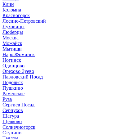
Клин
Коломна
Красногорск
Лосино-Петровский
Луховицы
Люберцы
Москва
Можайск
Мытищи
Наро-Фоминск
Ногинск
Одинцово
Орехово-Зуево
Павловский Посад
Подольск
Пушкино
Раменское
Руза
Сергиев Посад
Серпухов
Шатура
Щелково
Солнечногорск
Ступино
Талдом