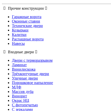
Прочие конструкции
Гаражные ворота
Оконные ставни
Техничские двери
Козырьки
Калитки
Распашные ворота
Навесы
Входные двери
Двери с терморазрывом
Ламинат
Винилискожа
Трёхконтурные двери
Уличные двери
Порошковое напыление
МДФ
Массив дуба
Винорит
Окрас НЦ
С фотопечатью
С зеркалами