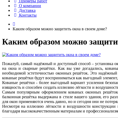
Примеры работ
О компании
Доставка
Контакты
Каким образом можно защитить окна в своем доме?
Каким образом можно защитит
Пожалуй, самый надёжный и доступный способ – установка ок
на окна и сварные решётки. Как вы уже догадались, кован
необходимой эстетичностью оконных решёток. Это надёжный 
кованые решётки будут восприниматься как выгодный элемент, 
Кованые решётки - более выгодный вариант усиления безопас
изящность и способен создать иллюзию лёгкости и воздушност
Самым популярным оформлением кованых оконных решёток с
балконная решётка выдержана в стиле вашего здания, его ра
для окон применяются очень давно, но и сегодня они не потер
Несмотря на иллюзию лёгкости и воздушности конструкции 
благодаря высококачественным материалам и профессионализму