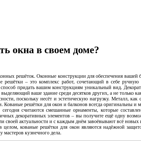
ь окна в своем доме?
онных решёток. Оконные конструкции для обеспечения вашей б
ые решётки – это комплекс работ, сочетающий в себе ручную 
способ придать вашим конструкциям уникальный вид. Декорати
выделяющий ваше здание среди десятков других, а не только ка
ности, поскольку несёт и эстетическую нагрузку. Металл, как
и. Кованые решётки для окон и балконов всегда оригинальны и 
егодня считаются смешанные орнаменты, которые составлен
зличных декоративных элементов – вы получите ещё одну возм
яли своей актуальности и с каждым днём завоёвывают всё новых
в целом, кованые решётки для окон являются надёжной защито
 мастеров кузнечного дела.