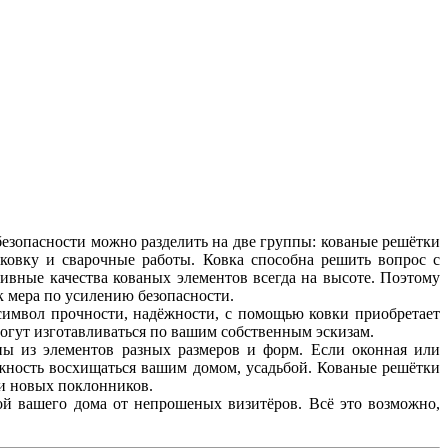
езопасности можно разделить на две группы: кованые решётки
ковку и сварочные работы. Ковка способна решить вопрос с
вные качества кованых элементов всегда на высоте. Поэтому
к мера по усилению безопасности.
 символ прочности, надёжности, с помощью ковки приобретает
могут изготавливаться по вашим собственным эскизам.
ы из элементов разных размеров и форм. Если оконная или
ожность восхищаться вашим домом, усадьбой. Кованые решётки
 и новых поклонников.
й вашего дома от непрошеных визитёров. Всё это возможно,