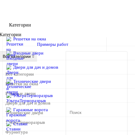
Категории
Категории
Решетки на окна
Примеры работ
Входные двери
Все категории
Двери для дач и домов
Все категории
Технические двери
Решетки на окна
Входные двери
УльтраТерморазрыв
Двери для дач и домов
Гаражные ворота
Технические двери
УльтраТерморазрыв
Ставни
Фурнитура