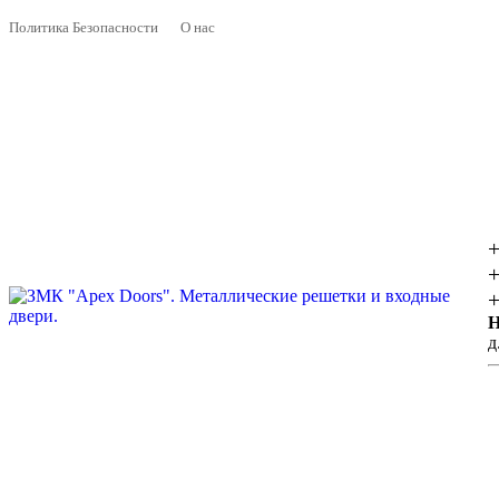
Политика Безопасности
О нас
+
+
+
Н
д