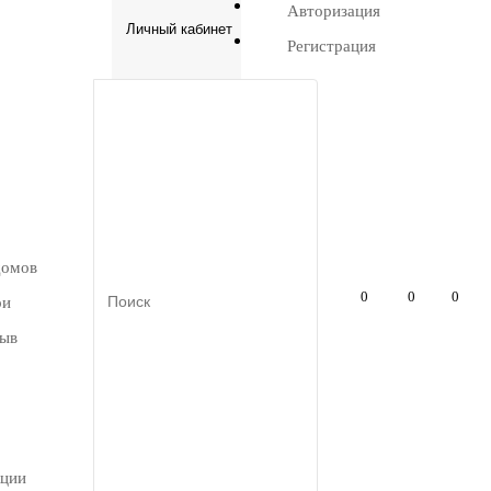
Авторизация
Личный кабинет
Регистрация
домов
0
0
0
ри
рыв
кции