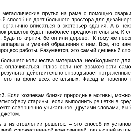
 металлические прутья на раме с помощью сварк
ый способ не дает большого простора для дизайнер
 органично вписаться в экстерьер здания. А в не
ок решеток будет наиболее предпочтительным. К с
 будь то кирпич, бетон или дерево. К тому же неос
аппарата и умений обращения с ним. Все, что вам
 процесс работы. Разумеется, это самый дешевый сп
 большего количества материала, необходимого для 
а оплачиваться. Плюс если нет возможности самос
 результат действительно оправдывает потраченные
т его на фоне всех остальных. Фасад мгновенно п
ий. Если хозяевам близки природные мотивы, можно 
 атмосферу старины, если выполнить решетки в сре
ечто совершенно уникальное. Другими словами, вы
юджетом.
ь в изготовлении решеток, – это способ их устано
зной художественной композицией, радующей взгляд 