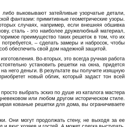
и либо выковывают затейливые узорчатые детали,
ской фантазии: примитивные геометрические узоры.
которых случаях, например, если внешняя обшивка
лову, сталь - это наиболее дружелюбный материал,
поримое преимущество таких решеток в том, что их
 потребуется, – сделать замеры и набросок, чтобы
особ обеспечить свой дом надежной защитой.
изготовления. Во-вторых, это всегда ручная работа
тоятельно установить решетки на окна, придется
 на него деньги. В результате вы получите изящную
риобретет новый облик, который задаст тон всей
просто выбрать эскиз по душе из каталога мастера
дневековом или любом другом историческом стиле.
бирая кованые решетки для дома, вы ограничиваете
вки. Они могут продолжать стену, не выходя за ее
и вкус хозяев и гостей. А может слегка выступать,