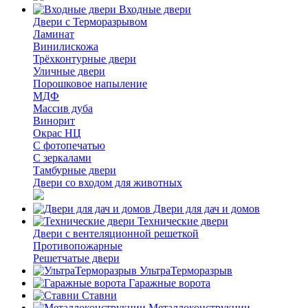
Входные двери
Двери с Терморазрывом
Ламинат
Винилискожа
Трёхконтурные двери
Уличные двери
Порошковое напыление
МДФ
Массив дуба
Винорит
Окрас НЦ
С фотопечатью
С зеркалами
Тамбурные двери
Двери со входом для животных
Двери для дач и домов
Технические двери
Двери с вентеляционной решеткой
Противопожарные
Решетчатые двери
УльтраТерморазрыв
Гаражные ворота
Ставни
Металлоконструкции