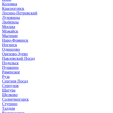
Коломна
Красногорск
Лосино-Петровский
Луховицы
Люберцы
Москва
Можайск
Мытищи
Наро-Фоминск
Ногинск
Одинцово
Орехово-Зуево
Павловский Посад
Подольск
Пушкино
Раменское
Руза
Сергиев Посад
Серпухов
Шатура
Щелково
Солнечногорск
Ступино
Талдом
Волоколамск