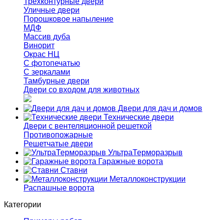
Трёхконтурные двери
Уличные двери
Порошковое напыление
МДФ
Массив дуба
Винорит
Окрас НЦ
С фотопечатью
С зеркалами
Тамбурные двери
Двери со входом для животных
Двери для дач и домов
Технические двери
Двери с вентеляционной решеткой
Противопожарные
Решетчатые двери
УльтраТерморазрыв
Гаражные ворота
Ставни
Металлоконструкции
Распашные ворота
Категории