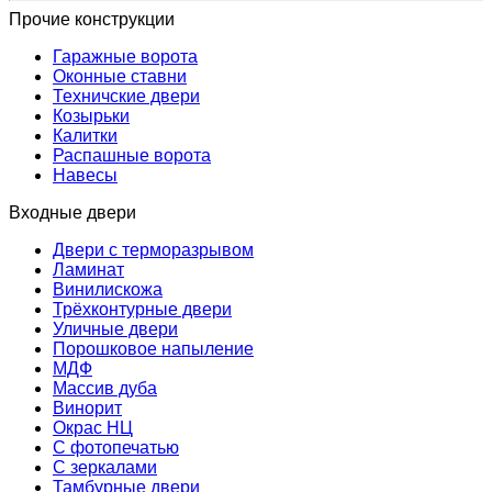
Прочие конструкции
Гаражные ворота
Оконные ставни
Техничские двери
Козырьки
Калитки
Распашные ворота
Навесы
Входные двери
Двери с терморазрывом
Ламинат
Винилискожа
Трёхконтурные двери
Уличные двери
Порошковое напыление
МДФ
Массив дуба
Винорит
Окрас НЦ
С фотопечатью
С зеркалами
Тамбурные двери