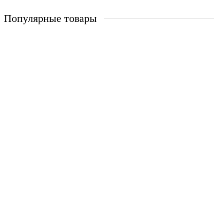
Популярные товары
Сварная решетка модель №17
Апекс_С-17
2
от 1 520 ₽
Купить
Сварная решетка модель №38
Апекс_С-38
2