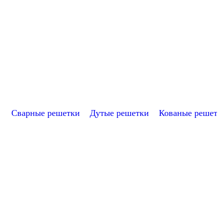
Решетка "Антикошка" РА-6
2
от 1 750 ₽
Купить
Сварные решетки
Дутые решетки
Кованые решет
Сварная решетка модель №4
Апекс_С-4
от 1 430 ₽