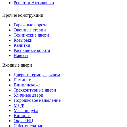
Решетки Антикошка
Прочие конструкции
Гаражные ворота
Оконные ставни
Техничские двери
Козырьки
Калитки
Распашные ворота
Навесы
Входные двери
Двери с терморазрывом
Ламинат
Винилискожа
Трёхконтурные двери
Уличные двери
Порошковое напыление
МДФ
Массив дуба
Винорит
Окрас НЦ
С фотопечатью