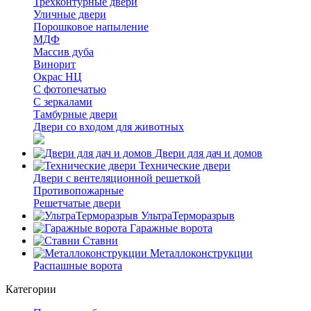
Трёхконтурные двери
Уличные двери
Порошковое напыление
МДФ
Массив дуба
Винорит
Окрас НЦ
С фотопечатью
С зеркалами
Тамбурные двери
Двери со входом для животных
Двери для дач и домов
Технические двери
Двери с вентеляционной решеткой
Противопожарные
Решетчатые двери
УльтраТерморазрыв
Гаражные ворота
Ставни
Металлоконструкции
Распашные ворота
Категории