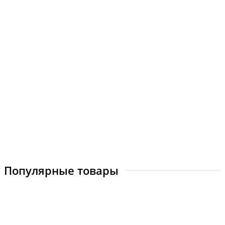
Кованая решетка модель №12
Апекс_К-12
от 4 100 ₽
Купить
Популярные товары
Сварная решетка модель №17