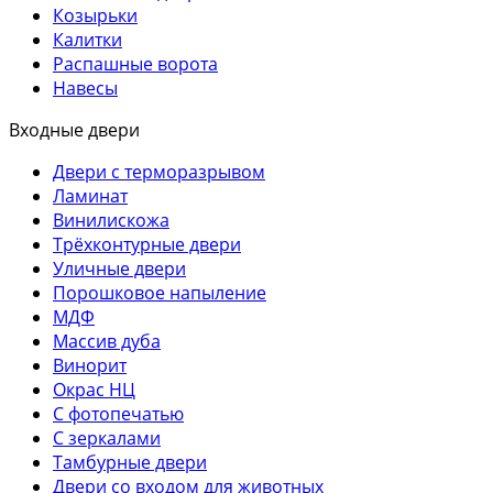
Козырьки
Калитки
Распашные ворота
Навесы
Входные двери
Двери с терморазрывом
Ламинат
Винилискожа
Трёхконтурные двери
Уличные двери
Порошковое напыление
МДФ
Массив дуба
Винорит
Окрас НЦ
С фотопечатью
С зеркалами
Тамбурные двери
Двери со входом для животных