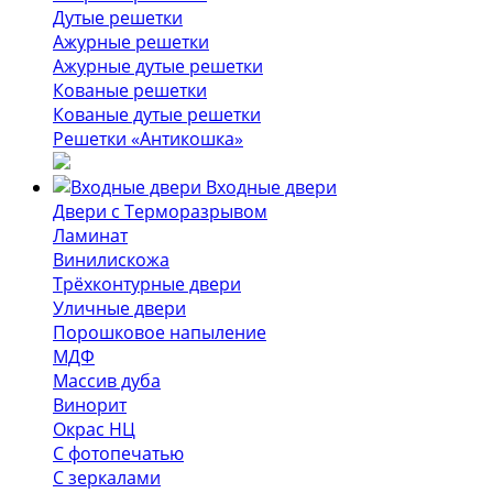
Дутые решетки
Ажурные решетки
Ажурные дутые решетки
Кованые решетки
Кованые дутые решетки
Решетки «Антикошка»
Входные двери
Двери с Терморазрывом
Ламинат
Винилискожа
Трёхконтурные двери
Уличные двери
Порошковое напыление
МДФ
Массив дуба
Винорит
Окрас НЦ
С фотопечатью
С зеркалами