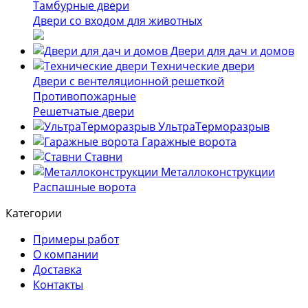
Тамбурные двери
Двери со входом для животных
Двери для дач и домов
Технические двери
Двери с вентеляционной решеткой
Противопожарные
Решетчатые двери
УльтраТерморазрыв
Гаражные ворота
Ставни
Металлоконструкции
Распашные ворота
Категории
Примеры работ
О компании
Доставка
Контакты