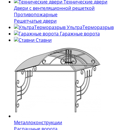
Технические двери
Двери с вентеляционной решеткой
Противопожарные
Решетчатые двери
УльтраТерморазрыв
Гаражные ворота
Ставни
Металлоконструкции
Распашные ворота