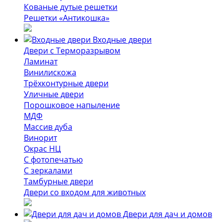
Кованые дутые решетки
Решетки «Антикошка»
Входные двери
Двери с Терморазрывом
Ламинат
Винилискожа
Трёхконтурные двери
Уличные двери
Порошковое напыление
МДФ
Массив дуба
Винорит
Окрас НЦ
С фотопечатью
С зеркалами
Тамбурные двери
Двери со входом для животных
Двери для дач и домов