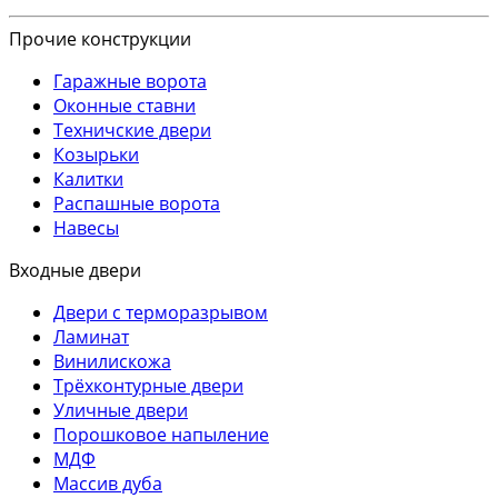
Прочие конструкции
Гаражные ворота
Оконные ставни
Техничские двери
Козырьки
Калитки
Распашные ворота
Навесы
Входные двери
Двери с терморазрывом
Ламинат
Винилискожа
Трёхконтурные двери
Уличные двери
Порошковое напыление
МДФ
Массив дуба