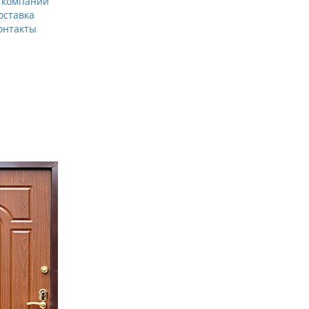
 компании
оставка
онтакты