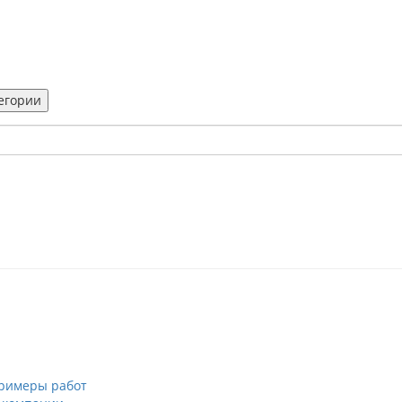
тегории
римеры работ