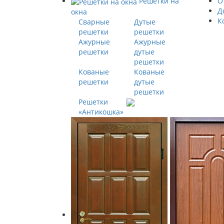
Решетки на
О
Д
окна
К
Сварные
Дутые
решетки
решетки
Ажурные
Ажурные
решетки
дутые
решетки
Кованые
Кованые
решетки
дутые
решетки
Решетки
«Антикошка»