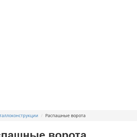
таллоконструкции
Распашные ворота
спашные ворота