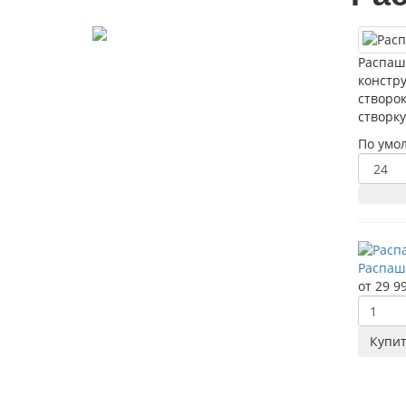
Распаш
констру
створок
створку
По умо
Распаш
от 29 9
Купи