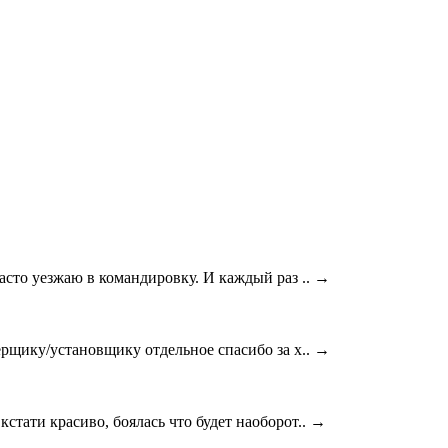
асто уезжаю в командировку. И каждый раз ..
→
ерщику/установщику отдельное спасибо за х..
→
стати красиво, боялась что будет наоборот..
→