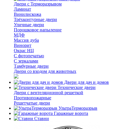
Двери с Терморазрывом
Ламинат
Винилискожа
Трёхконтурные двери
Уличные двери
Порошковое напыление
МДФ
Массив дуба
Винорит
Окрас НЦ
С фотопечатью
С зеркалами
Тамбурные двери
Двери со входом для животных
Двери для дач и домов
Технические двери
Двери с вентеляционной решеткой
Противопожарные
Решетчатые двери
УльтраТерморазрыв
Гаражные ворота
Ставни