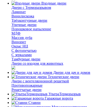
Входные двери
Двери с Терморазрывом
Ламинат
Винилискожа
Трёхконтурные двери
Уличные двери
Порошковое напыление
МДФ
Массив дуба
Винорит
Окрас НЦ
С фотопечатью
С зеркалами
Тамбурные двери
Двери со входом для животных
Двери для дач и домов
Технические двери
Двери с вентеляционной решеткой
Противопожарные
Решетчатые двери
УльтраТерморазрыв
Гаражные ворота
Ставни
Металлоконструкции