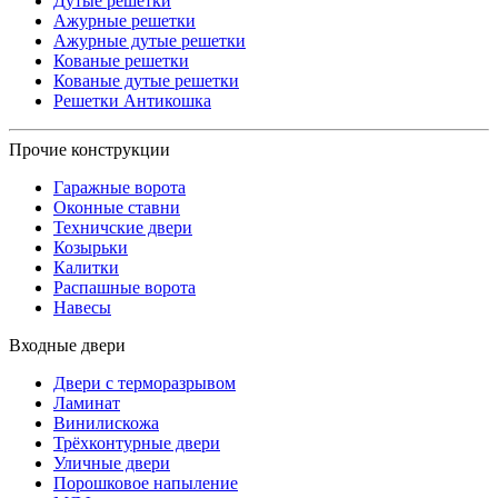
Дутые решетки
Ажурные решетки
Ажурные дутые решетки
Кованые решетки
Кованые дутые решетки
Решетки Антикошка
Прочие конструкции
Гаражные ворота
Оконные ставни
Техничские двери
Козырьки
Калитки
Распашные ворота
Навесы
Входные двери
Двери с терморазрывом
Ламинат
Винилискожа
Трёхконтурные двери
Уличные двери
Порошковое напыление