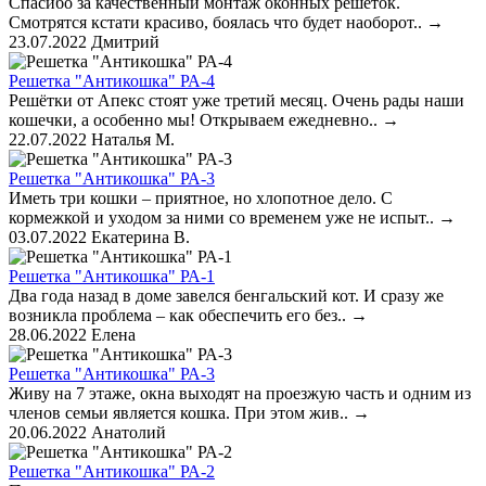
Спасибо за качественный монтаж оконных решеток.
Смотрятся кстати красиво, боялась что будет наоборот..
→
23.07.2022
Дмитрий
Решетка "Антикошка" РА-4
Решётки от Апекс стоят уже третий месяц. Очень рады наши
кошечки, а особенно мы! Открываем ежедневно..
→
22.07.2022
Наталья М.
Решетка "Антикошка" РА-3
Иметь три кошки – приятное, но хлопотное дело. С
кормежкой и уходом за ними со временем уже не испыт..
→
03.07.2022
Екатерина В.
Решетка "Антикошка" РА-1
Два года назад в доме завелся бенгальский кот. И сразу же
возникла проблема – как обеспечить его без..
→
28.06.2022
Елена
Решетка "Антикошка" РА-3
Живу на 7 этаже, окна выходят на проезжую часть и одним из
членов семьи является кошка. При этом жив..
→
20.06.2022
Анатолий
Решетка "Антикошка" РА-2