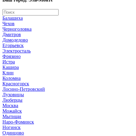
Балашиха
Чехов
Черноголовка
Дмитров
Домодедово
Егорьевск
Электросталь
Фрязино
Истра
Кашира
Клин
Коломна
Красногорск
Лосино-Петровский
Луховицы
Люберцы
Москва
Можайск
Мытищи
Наро-Фоминск
Ногинск
Одинцово