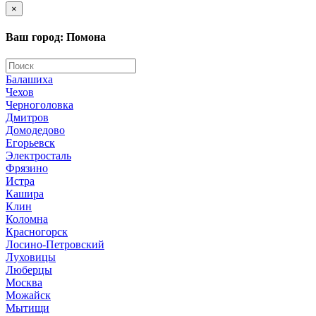
×
Ваш город: Помона
Балашиха
Чехов
Черноголовка
Дмитров
Домодедово
Егорьевск
Электросталь
Фрязино
Истра
Кашира
Клин
Коломна
Красногорск
Лосино-Петровский
Луховицы
Люберцы
Москва
Можайск
Мытищи