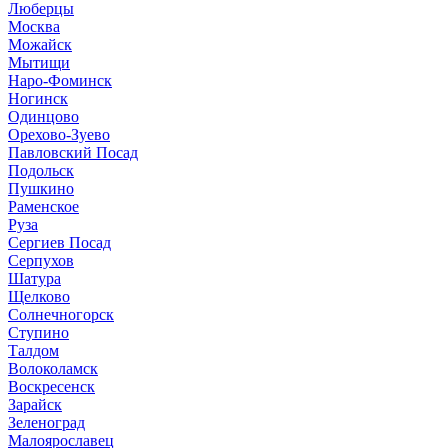
Люберцы
Москва
Можайск
Мытищи
Наро-Фоминск
Ногинск
Одинцово
Орехово-Зуево
Павловский Посад
Подольск
Пушкино
Раменское
Руза
Сергиев Посад
Серпухов
Шатура
Щелково
Солнечногорск
Ступино
Талдом
Волоколамск
Воскресенск
Зарайск
Зеленоград
Малоярославец