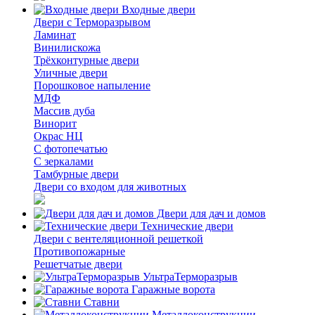
Входные двери
Двери с Терморазрывом
Ламинат
Винилискожа
Трёхконтурные двери
Уличные двери
Порошковое напыление
МДФ
Массив дуба
Винорит
Окрас НЦ
С фотопечатью
С зеркалами
Тамбурные двери
Двери со входом для животных
Двери для дач и домов
Технические двери
Двери с вентеляционной решеткой
Противопожарные
Решетчатые двери
УльтраТерморазрыв
Гаражные ворота
Ставни
Металлоконструкции